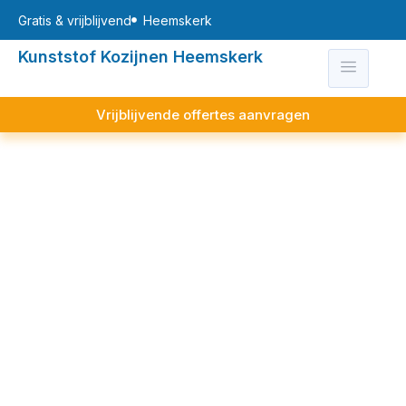
Gratis & vrijblijvend
Heemskerk
Kunststof Kozijnen Heemskerk
Vrijblijvende offertes aanvragen
Wat kosten kunststof
kozijnen in Heemskerk?
GRATIS OFFERTES VAN ERKENDE
INSTALLATEURS
Ben je benieuwd naar de kosten voor nieuwe
kozijnen, een deur of schuifpui? Wij helpen je op
weg. De uiteindelijke prijs hangt natuurlijk af van jouw
keuzes qua afmetingen, design en extra opties. Om je
een goed beeld te geven van de prijzen die je in de
offertes kunt verwachten, vind je hieronder enkele