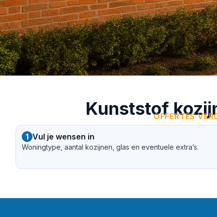
Kunststof kozij
OFFERTES VERG
1
Vul je wensen in
Woningtype, aantal kozijnen, glas en eventuele extra’s.