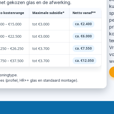
, het gekozen glas en de afwerking.
ku
to kostenrange
Maximale subsidie*
Netto vanaf**
sp
pe
400 – €15.000
tot €3.000
ca. €2.400
pr
ko
000 – €22.500
tot €3.000
ca. €6.000
te
Vr
.250 – €26.250
tot €3.700
ca. €7.550
vo
.750 – €37.500
tot €3.700
ca. €12.050
wo
woningtype.
zes (profiel, HR++ glas en standaard montage).