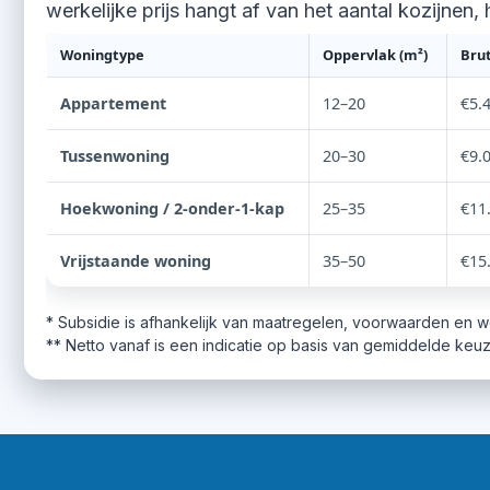
werkelijke prijs hangt af van het aantal kozijnen
Woningtype
Oppervlak (m²)
Bru
Appartement
12–20
€5.
Tussenwoning
20–30
€9.
Hoekwoning / 2-onder-1-kap
25–35
€11
Vrijstaande woning
35–50
€15
* Subsidie is afhankelijk van maatregelen, voorwaarden en 
** Netto vanaf is een indicatie op basis van gemiddelde keu