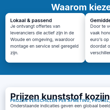
Waarom kieze
Lokaal & passend
Gemidde
Je ontvangt offertes van
Door te v
leveranciers die actief zijn in de
vaak hon
Woude en omgeving, waardoor
euro’s op
montage en service snel geregeld
doordat o
zijn.
verschille
Prijzen kunststof kozi
PRIJZEN VERSCHILLEN PER AFMETING, PROFIEL
Onderstaande indicaties geven een globaal beeld