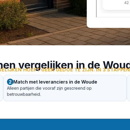
nen vergelijken in de Wou
ELIJKEN HOEFT GEEN GEDOE TE ZIJN. IN 3 STAPPEN
2
Match met leveranciers in de Woude
Alleen partijen die vooraf zijn gescreend op
betrouwbaarheid.