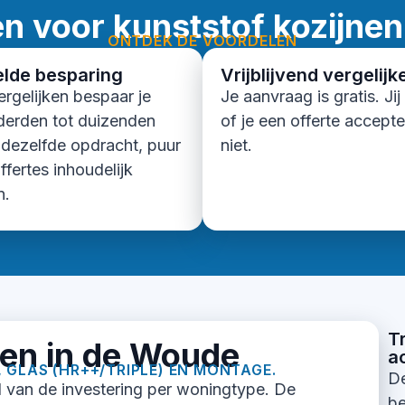
n voor kunststof kozijnen
ONTDEK DE VOORDELEN
lde besparing
Vrijblijvend vergelijk
ergelijken bespaar je
Je aanvraag is gratis. Jij
derden tot duizenden
of je een offerte accepte
 dezelfde opdracht, puur
niet.
ffertes inhoudelijk
n.
T
jnen in de Woude
a
, GLAS (HR++/TRIPLE) EN MONTAGE.
De
 van de investering per woningtype. De
be