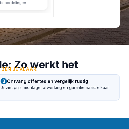
de: Zo werkt het
 BEN JE KLAAR:
3
Ontvang offertes en vergelijk rustig
Jij ziet prijs, montage, afwerking en garantie naast elkaar.