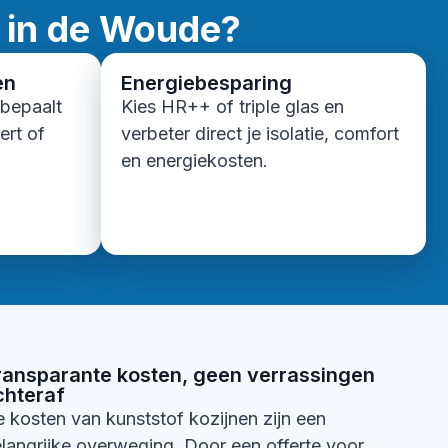
 in de Woude?
en
Energiebesparing
 bepaalt
Kies HR++ of triple glas en
ert of
verbeter direct je isolatie, comfort
en energiekosten.
ransparante kosten, geen verrassingen
chteraf
 kosten van kunststof kozijnen zijn een
langrijke overweging. Door een offerte voor