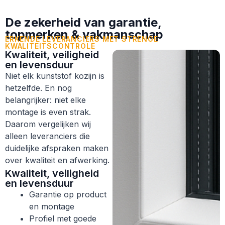
De zekerheid van garantie,
topmerken & vakmanschap
ERKENDE LEVERANCIERS MET STRENGE
KWALITEITSCONTROLE
Kwaliteit, veiligheid
en levensduur
Niet elk kunststof kozijn is
hetzelfde. En nog
belangrijker: niet elke
montage is even strak.
Daarom vergelijken wij
alleen leveranciers die
duidelijke afspraken maken
over kwaliteit en afwerking.
Kwaliteit, veiligheid
en levensduur
Garantie op product
en montage
Profiel met goede