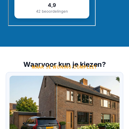
Waarvoor kun je kiezen?
MAAK JE WONING COMPLEET