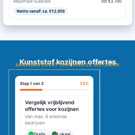
Maximale subsidie
tot €3.700
Netto vanaf: ca. €12.050
Kunststof kozijnen offertes
AANVRAAG DUURT ONGEVEER 20 SECONDEN