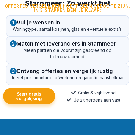
Starnmeer: Zo werkt het
OFFERTES VERGELIJKEN HOEFT GEEN GEDOE TE ZIJN.
IN 3 STAPPEN BEN JE KLAAR:
Vul je wensen in
1
Woningtype, aantal kozijnen, glas en eventuele extra’s.
Match met leveranciers in Starnmeer
2
Alleen partijen die vooraf zijn gescreend op
betrouwbaarheid.
Ontvang offertes en vergelijk rustig
3
Jij ziet prijs, montage, afwerking en garantie naast elkaar.
Gratis & vrijblijvend
Start gratis
vergelijking
Je zit nergens aan vast