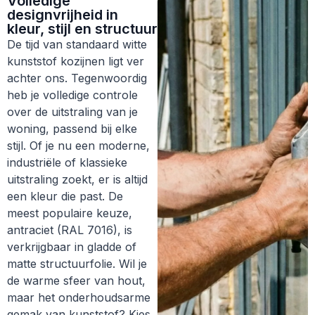
Volledige
designvrijheid in
kleur, stijl en structuur
De tijd van standaard witte
kunststof kozijnen ligt ver
achter ons. Tegenwoordig
heb je volledige controle
over de uitstraling van je
woning, passend bij elke
stijl. Of je nu een moderne,
industriële of klassieke
uitstraling zoekt, er is altijd
een kleur die past. De
meest populaire keuze,
antraciet (RAL 7016), is
verkrijgbaar in gladde of
matte structuurfolie. Wil je
de warme sfeer van hout,
maar het onderhoudsarme
gemak van kunststof? Kies